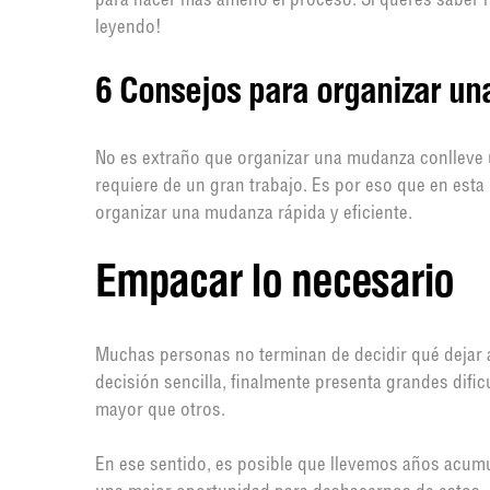
para hacer más ameno el proceso. Si querés saber 
leyendo!
6 Consejos para organizar u
No es extraño que organizar una mudanza conlleve 
requiere de un gran trabajo. Es por eso que en esta
organizar una mudanza rápida y eficiente.
Empacar lo necesario
Muchas personas no terminan de decidir qué dejar a
decisión sencilla, finalmente presenta grandes difi
mayor que otros.
En ese sentido, es posible que llevemos años acum