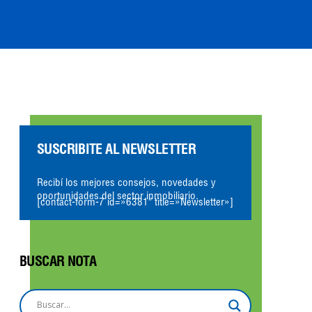
SUSCRIBITE AL NEWSLETTER
Recibí los mejores consejos, novedades y
oportunidades del sector inmobiliario.
[contact-form-7 id=»6381″ title=»Newsletter»]
BUSCAR NOTA