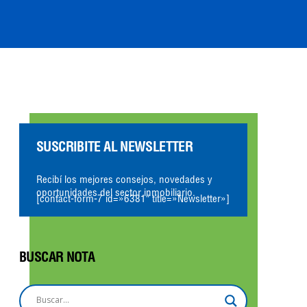
SUSCRIBITE AL NEWSLETTER
Recibí los mejores consejos, novedades y
oportunidades del sector inmobiliario.
[contact-form-7 id=»6381″ title=»Newsletter»]
BUSCAR NOTA