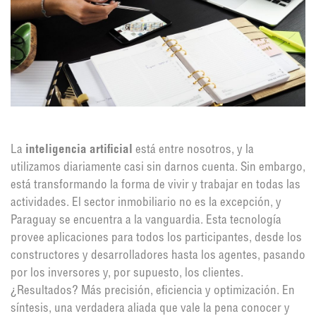
La
inteligencia artificial
está entre nosotros, y la
utilizamos diariamente casi sin darnos cuenta. Sin embargo,
está transformando la forma de vivir y trabajar en todas las
actividades. El sector inmobiliario no es la excepción, y
Paraguay se encuentra a la vanguardia. Esta tecnología
provee aplicaciones para todos los participantes, desde los
constructores y desarrolladores hasta los agentes, pasando
por los inversores y, por supuesto, los clientes.
¿Resultados? Más precisión, eficiencia y optimización. En
síntesis, una verdadera aliada que vale la pena conocer y