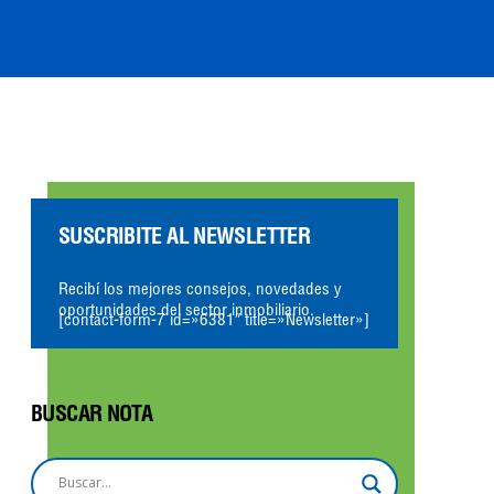
SUSCRIBITE AL NEWSLETTER
Recibí los mejores consejos, novedades y
oportunidades del sector inmobiliario.
[contact-form-7 id=»6381″ title=»Newsletter»]
BUSCAR NOTA