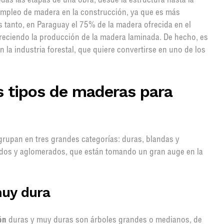
das las etapas de una obra, desde la estructura hasta la
 empleo de madera en la construcción, ya que es más
as tanto, en Paraguay el 75% de la madera ofrecida en el
reciendo la producción de la madera laminada. De hecho, es
 la industria forestal, que quiere convertirse en uno de los
s tipos de maderas para
rupan en tres grandes categorías: duras, blandas y
inados y aglomerados, que están tomando un gran auge en la
muy dura
ón
duras y muy duras son árboles grandes o medianos, de