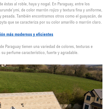
e éstas al roble, haya y nogal. En Paraguay, entre los
runde’ymi, de color marrón rojizo y textura fina y uniforme,
y pesada. También encontramos otros como el guayacán, de
yta que se caracteriza por su color amarillo o marrón claro.
ción más modernos y eficientes
de Paraguay tienen una variedad de colores, texturas e
u perfume característico, fuerte y agradable.