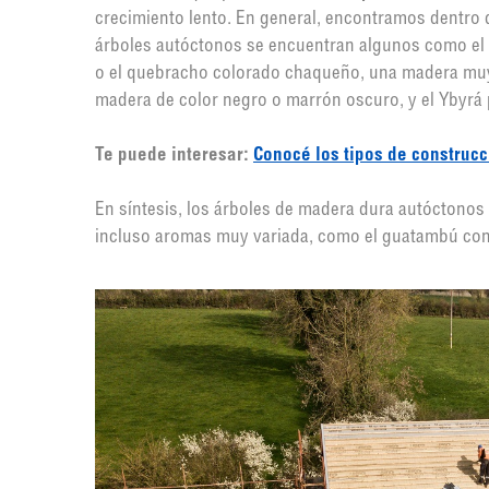
crecimiento lento. En general, encontramos dentro d
árboles autóctonos se encuentran algunos como el u
o el quebracho colorado chaqueño, una madera mu
madera de color negro o marrón oscuro, y el Ybyrá p
Te puede interesar:
Conocé los tipos de construc
En síntesis, los árboles de madera dura autóctonos 
incluso aromas muy variada, como el guatambú con s