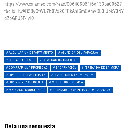
https://www.calameo.com/read/006408061f6d133ba0062?
fbclid=IwAR28yOfWU7b0Vd20FRkAnI6mGAmvDL3lUpkY3NYw
gZoGPU5F4yI0
ALQUILAR UN DEPARTAMENTO
ASUNCIÓN DEL PARAGUAY
CIUDAD DEL ESTE
COMPRAR UN INMUEBLE
COMPRAR UNA PROPIEDAD
ENCARNACIÓN
FERNANDO DE LA MORA
INVERSIÓN INMOBILIARIA
INVERSIONES EN PARAGUAY
INVERSOR INTELIGENTE
MENTE INMOBILIARIA
MERCADO INMOBILIARIO
POTENCIAL INMOBILIARIO DE PARAGUAY
Deja una respuesta